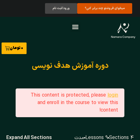
ورود/ثبت نام
میخوای فروشتو چند برابر کنی؟
صفحه اصلی
نمونه کارها
تماس با ما
درباره ما
تومان
0
دوره آموزش هدف نویسی
This content is protected, please
login
and enroll in the course to view this
content!
Expand All Sections
مدت
9 Lessons
4 Sections