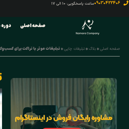
09030422406
ساعت پاسخگویی: 10 الی 17
صفحه اصلی
دوره ه
»
»
»
تبلیغات موثر با تراکت برای کسب‌وکا
صفحه اصلی
بلاگ
تبلیغات چاپی
ت