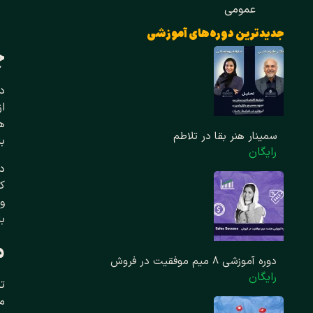
عمومی
جدیدترین دوره‌های آموزشی
چ
در
ا
هس
سمینار هنر بقا در تلاطم
با
رایگان
در
کس
و 
با
م
دوره آموزشی 8 میم موفقیت در فروش
رایگان
تر
می