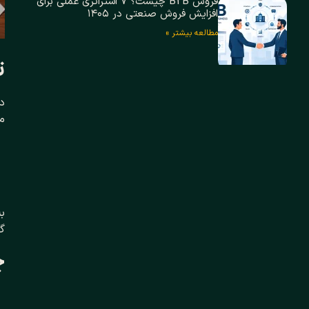
فروش B2B چیست؟ ۷ استراتژی عملی برای
افزایش فروش صنعتی در ۱۴۰۵
مطالعه بیشتر »
ت
دا
مش
به
گو
چ