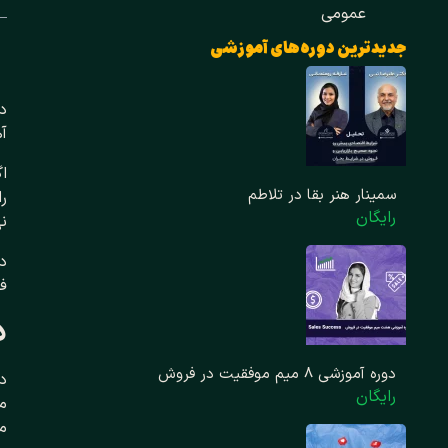
عمومی
جدیدترین دوره‌های آموزشی
در
آ
اگ
سمینار هنر بقا در تلاطم
ر
رایگان
نه
در
فر
د
دوره آموزشی 8 میم موفقیت در فروش
د
رایگان
م
می