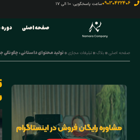
09030422406
ساعت پاسخگویی: 10 الی 17
صفحه اصلی
دوره ه
»
»
»
تولید محتوای داستانی، چگونگی 
صفحه اصلی
بلاگ
تبلیغات مجازی
ت
ش