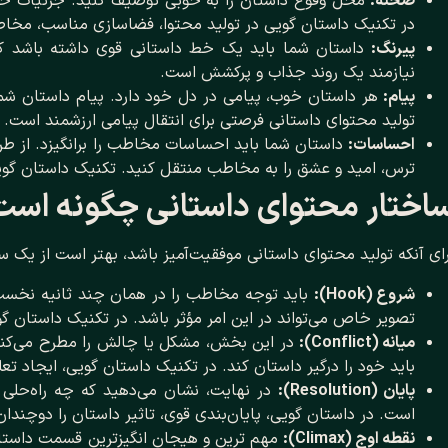
صحنه:
محل وقوع داستان را به خوبی توصیف کنید. جزئیات حس
در تکنیک داستان گویی در تولید محتوا، فضاسازی مناسب، مخاطب
پیرنگ:
داستان شما باید یک خط داستانی قوی داشته باشد که 
نیازمند یک روند جذاب و پرکشش است.
پیام:
هر داستان خوب، پیامی در دل خود دارد. پیام داستان ش
تولید محتوای داستانی فرصتی برای انتقال پیامی ارزشمند است.
احساسات:
داستان شما باید احساسات مخاطب را برانگیزد. از ط
ترس، امید و عشق را به مخاطب منتقل کنید. تکنیک داستان گوی
اختار محتوای داستانی چگونه است
ای آنکه تولید محتوای داستانی موفقیت‌آمیز باشد، بهتر است از یک س
شروع (
Hook):
باید توجه مخاطب را در همان چند ثانیه نخس
تصویر خاص می‌تواند در این امر مؤثر باشد. در تکنیک داستان
میانه (
Conflict):
در این بخش، مشکل یا چالش را مطرح می‌کنید
باید خود را درگیر داستان کند. در تکنیک داستان گویی، ایجاد تعل
پایان (
Resolution):
در نهایت، نشان می‌دهید که چه راه‌حلی ی
است. در داستان گویی، پایان‌بندی قوی، تاثیر داستان را دوچندان
نقطه اوج (
Climax):
مهم‌ ترین و هیجان‌ انگیزترین قسمت داست