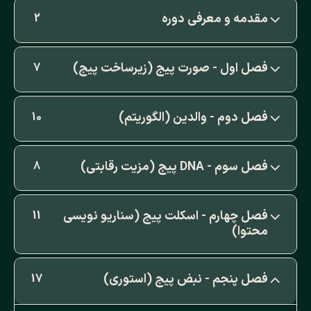
مقدمه و معرفی دوره
2
فصل اول - صورت پیج (زیرساخت پیج)
7
فصل دوم - والدین (الگوریتم)
10
فصل سوم - DNA پیج (مزیت رقابتی)
8
فصل چهارم - اسکلت پیج (سناریو نویسی
11
محتوا)
فصل پنجم - نبض پیج (استوری)
17