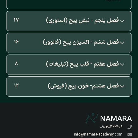
فصل پنجم - نبض پیج (استوری)
17
فصل ششم - اکسیژن پیج (فالوور)
16
فصل هفتم - قلب پیج (تبلیغات)
8
فصل هشتم- خون پیج (فروش)
12
09030422406
info@namara-academy.com